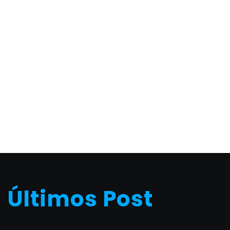
C102-2x3M
S/
0.00
C103-3x3M
S/
0.00
Últimos Post