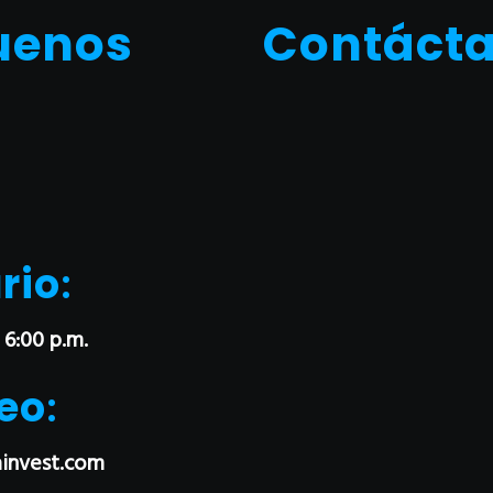
uenos
Contáct
rio
:
 6:00 p.m.
eo
:
invest.com