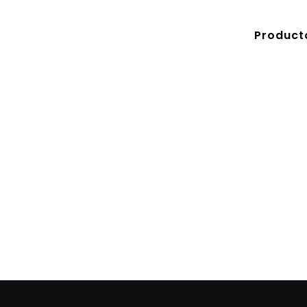
Product
C
C1