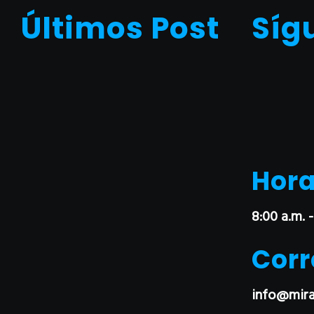
Últimos Post
Síg
Hora
8:00 a.m. -
Corr
info@mira