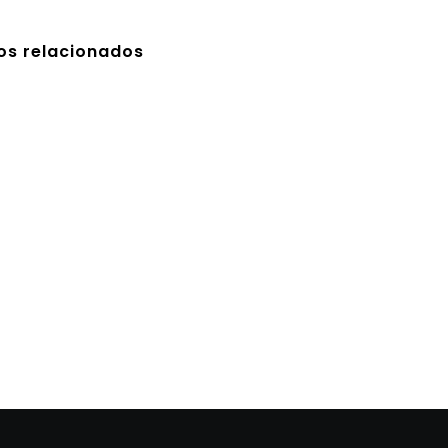
os relacionados
103-3x3M
S/
0.00
01- 2x3M
S/
0.00