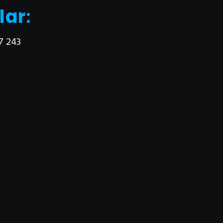
lar
:
7 243