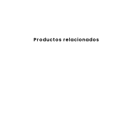
Productos relacionados
B101- 2x6M
S/
0.00
B102 – 4x3M
S/
0.00