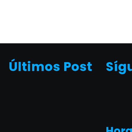
Últimos Post
Síg
Hora