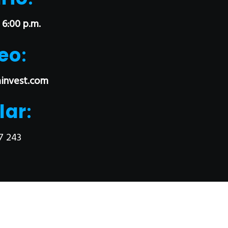
 6:00 p.m.
eo
:
invest.com
lar
:
7 243