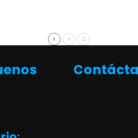
NEXT
1
2
uenos
Contáct
rio
: