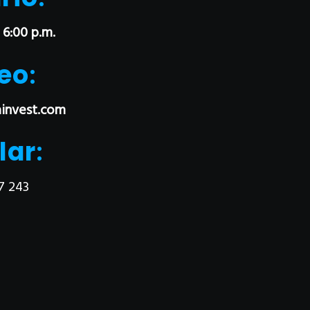
 6:00 p.m.
eo
:
invest.com
lar
:
7 243