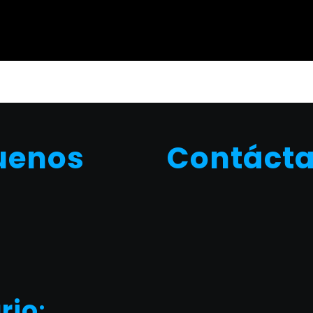
uenos
Contáct
rio
: