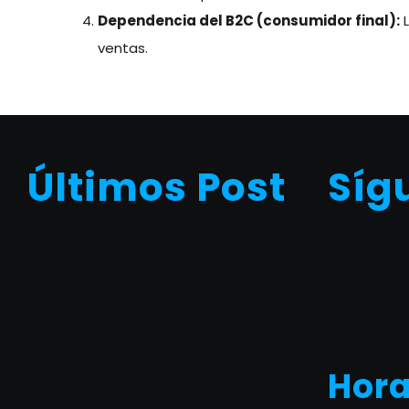
Dependencia del B2C (consumidor final):
L
ventas.
Últimos Post
Síg
Hora