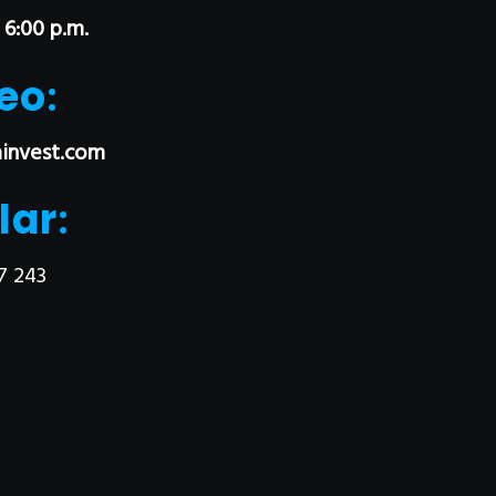
 6:00 p.m.
eo
:
invest.com
lar
:
7 243