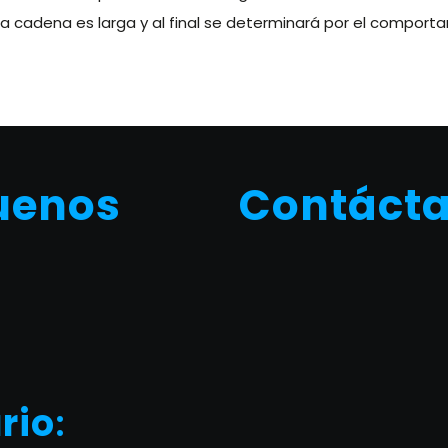
a cadena es larga y al final se determinará por el comporta
uenos
Contáct
rio
: