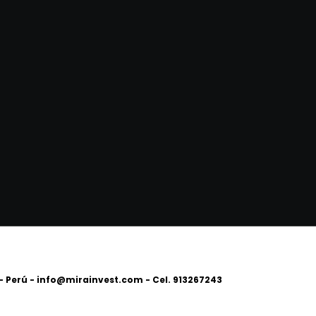
 - Perú - info@mirainvest.com - Cel.
913267243