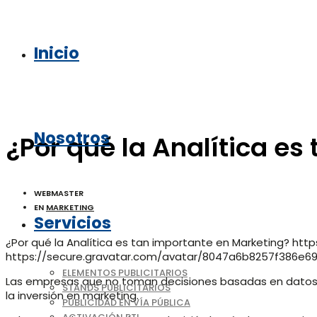
Inicio
Nosotros
¿Por qué la Analítica es
WEBMASTER
EN
MARKETING
Servicios
¿Por qué la Analítica es tan importante en Marketing?
http
https://secure.gravatar.com/avatar/8047a6b8257f386
ELEMENTOS PUBLICITARIOS
Las empresas que no toman decisiones basadas en datos e
STANDS PUBLICITARIOS
la inversión en marketing.
PUBLICIDAD EN VÍA PÚBLICA