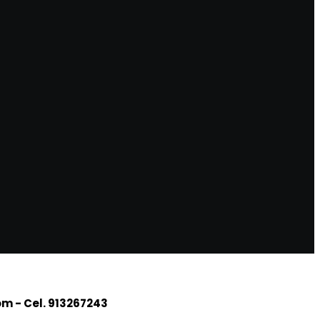
om - Cel.
913267243