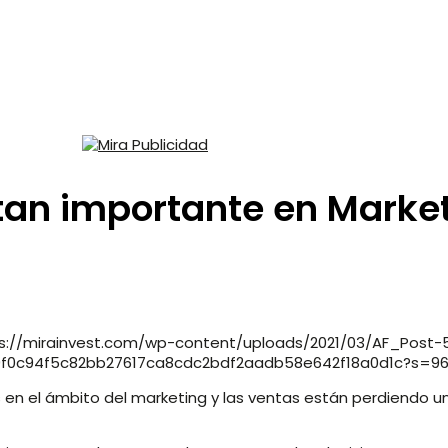
 tan importante en Marke
s://mirainvest.com/wp-content/uploads/2021/03/AF_Post-5
e69f0c94f5c82bb27617ca8cdc2bdf2aadb58e642f18a0d1c?s
n el ámbito del marketing y las ventas están perdiendo u