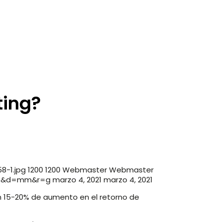
ting?
8-1.jpg
1200
1200
Webmaster
Webmaster
=96&d=mm&r=g
marzo 4, 2021
marzo 4, 2021
n 15-20% de aumento en el retorno de