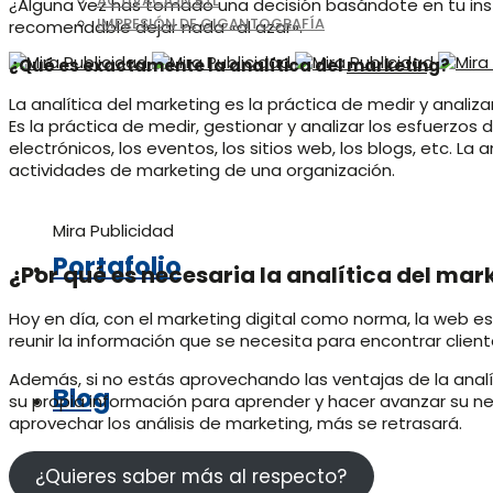
ACTIVACIÓN BTL
¿Alguna vez has tomado una decisión basándote en tu ins
IMPRESIÓN DE GIGANTOGRAFÍA
recomendable dejar nada «al azar».
¿Qué es exactamente la analítica del
marketing
?
La analítica del marketing es la práctica de medir y analiza
Es la práctica de medir, gestionar y analizar los esfuerzos
electrónicos, los eventos, los sitios web, los blogs, etc. La
actividades de marketing de una organización.
Mira Publicidad
Portafolio
¿Por qué es necesaria la analítica del mar
Hoy en día, con el marketing digital como norma, la web es
reunir la información que se necesita para encontrar clien
Además, si no estás aprovechando las ventajas de la analít
Blog
su propia información para aprender y hacer avanzar su 
aprovechar los análisis de marketing, más se retrasará.
¿Quieres saber más al respecto?