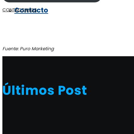
Contacto
CONTÁCTANOS
Fuente: Puro Marketing
Últimos Post