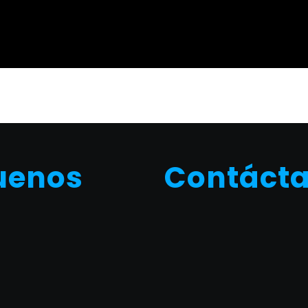
uenos
Contáct