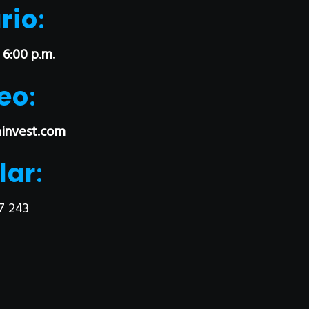
rio
:
 6:00 p.m.
eo
:
invest.com
lar
:
7 243