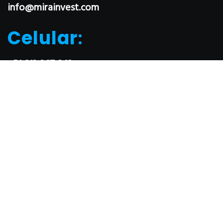
info@mirainvest.com
Celular
:
+51 913 267 243
Contáctanos