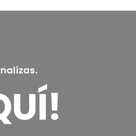
itaria
Sillas
nalizas.
QUÍ!