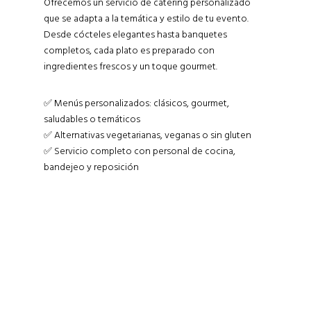
Ofrecemos un servicio de catering personalizado
que se adapta a la temática y estilo de tu evento.
Desde cócteles elegantes hasta banquetes
completos, cada plato es preparado con
ingredientes frescos y un toque gourmet.
✅ Menús personalizados: clásicos, gourmet,
saludables o temáticos
✅ Alternativas vegetarianas, veganas o sin gluten
✅ Servicio completo con personal de cocina,
bandejeo y reposición
Far far away, behind the word mountains,
far from the countries Vokalia and
Consonantia, there live the blind texts.
Separated they live in Bookmarksgrove
right at the coast of the Semantics, a
large language ocean. A small river named