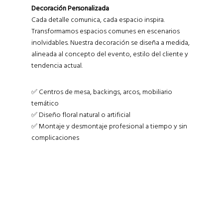
Decoración Personalizada
Cada detalle comunica, cada espacio inspira.
Transformamos espacios comunes en escenarios
inolvidables. Nuestra decoración se diseña a medida,
alineada al concepto del evento, estilo del cliente y
tendencia actual.
✅ Centros de mesa, backings, arcos, mobiliario
temático
✅ Diseño floral natural o artificial
✅ Montaje y desmontaje profesional a tiempo y sin
complicaciones
Far far away, behind the word mountains,
far from the countries Vokalia and
Consonantia, there live the blind texts.
Separated they live in Bookmarksgrove
right at the coast of the Semantics, a
large language ocean. A small river named
Duden flows by their place and supplies it