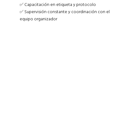
✅ Capacitación en etiqueta y protocolo
✅ Supervisión constante y coordinación con el
equipo organizador
Far far away, behind the word mountains,
far from the countries Vokalia and
Consonantia, there live the blind texts.
Separated they live in Bookmarksgrove
right at the coast of the Semantics, a
large language ocean. A small river named
Duden flows by their place and supplies it
with the necessary regelialia. It is a
paradisematic country, in which roasted.